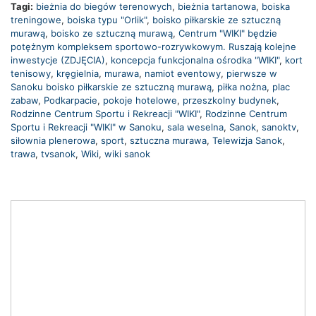
Tagi:
bieżnia do biegów terenowych
,
bieżnia tartanowa
,
boiska
treningowe
,
boiska typu "Orlik"
,
boisko piłkarskie ze sztuczną
murawą
,
boisko ze sztuczną murawą
,
Centrum "WIKI" będzie
potężnym kompleksem sportowo-rozrywkowym. Ruszają kolejne
inwestycje (ZDJĘCIA)
,
koncepcja funkcjonalna ośrodka "WIKI"
,
kort
tenisowy
,
kręgielnia
,
murawa
,
namiot eventowy
,
pierwsze w
Sanoku boisko piłkarskie ze sztuczną murawą
,
piłka nożna
,
plac
zabaw
,
Podkarpacie
,
pokoje hotelowe
,
przeszkolny budynek
,
Rodzinne Centrum Sportu i Rekreacji "WIKI"
,
Rodzinne Centrum
Sportu i Rekreacji "WIKI" w Sanoku
,
sala weselna
,
Sanok
,
sanoktv
,
siłownia plenerowa
,
sport
,
sztuczna murawa
,
Telewizja Sanok
,
trawa
,
tvsanok
,
Wiki
,
wiki sanok