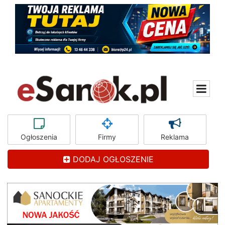
Ogłoszenia
Firmy
Reklama
DODAJ OGŁOSZENIE