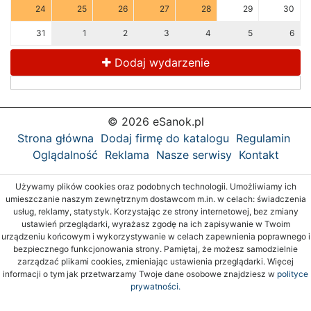
24
25
26
27
28
29
30
31
1
2
3
4
5
6
Dodaj wydarzenie
© 2026 eSanok.pl
Strona główna
Dodaj firmę do katalogu
Regulamin
Oglądalność
Reklama
Nasze serwisy
Kontakt
Używamy plików cookies oraz podobnych technologii. Umożliwiamy ich
umieszczanie naszym zewnętrznym dostawcom m.in. w celach: świadczenia
usług, reklamy, statystyk. Korzystając ze strony internetowej, bez zmiany
ustawień przeglądarki, wyrażasz zgodę na ich zapisywanie w Twoim
urządzeniu końcowym i wykorzystywanie w celach zapewnienia poprawnego i
bezpiecznego funkcjonowania strony. Pamiętaj, że możesz samodzielnie
zarządzać plikami cookies, zmieniając ustawienia przeglądarki. Więcej
informacji o tym jak przetwarzamy Twoje dane osobowe znajdziesz w
polityce
prywatności.