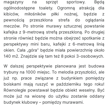
magazyny na sprzęt sportowy. Będą
ogólnodostępne toalety. Ogromną atrakcją dla
kibiców, miłośników piłki nożnej, będzie z
pewnością przeszklona strefa do oglądania
meczów. Po stronie murawy sztucznej powstanie
kafejka z 9-metrową strefą przeszkloną. Po drugiej
stronie również będzie można obejrzeć spotkanie z
perspektywy mini baru, kafejki z 6-metrową linią
okien. Cała „góra” będzie miała powierzchnię około
140 m2. Znajdzie się tam też 8 pokoi 3-osobowych.
W dalszej perspektywie planowana jest budowa
trybuny na 1000 miejsc. To melodia przyszłości, ale
już np. prace związane z budynkiem pomiędzy
boiskami mają ruszyć w październiku tego roku!
Równolegle powstawał będzie obiekt weselny. Być
może już na wiosnę do użytku zostanie oddany
budynek klubowy – pomiędzy murawami.