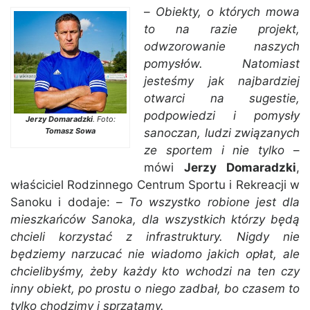
–
Obiekty, o których mowa
to na razie projekt,
odwzorowanie naszych
pomysłów. Natomiast
jesteśmy jak najbardziej
otwarci na sugestie,
podpowiedzi i pomysły
Jerzy Domaradzki
. Foto:
Tomasz Sowa
sanoczan, ludzi związanych
ze sportem i nie tylko
–
mówi
Jerzy Domaradzki
,
właściciel Rodzinnego Centrum Sportu i Rekreacji w
Sanoku i dodaje: –
To wszystko robione jest dla
mieszkańców Sanoka, dla wszystkich którzy będą
chcieli korzystać z infrastruktury. Nigdy nie
będziemy narzucać nie wiadomo jakich opłat, ale
chcielibyśmy, żeby każdy kto wchodzi na ten czy
inny obiekt, po prostu o niego zadbał, bo czasem to
tylko chodzimy i sprzątamy.