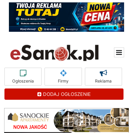
Ogłoszenia
Firmy
Reklama
DODAJ OGŁOSZENIE