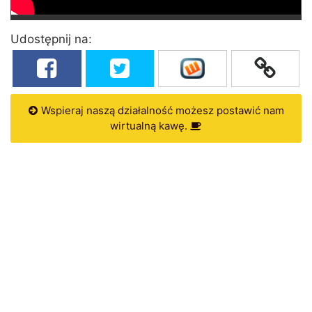
Udostępnij na:
Wspieraj naszą działalność możesz postawić nam
wirtualną kawę.