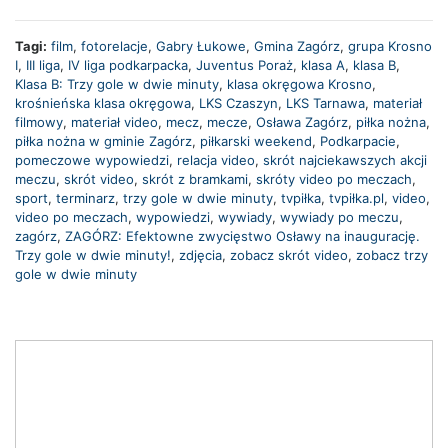
Tagi:
film
,
fotorelacje
,
Gabry Łukowe
,
Gmina Zagórz
,
grupa Krosno
I
,
III liga
,
IV liga podkarpacka
,
Juventus Poraż
,
klasa A
,
klasa B
,
Klasa B: Trzy gole w dwie minuty
,
klasa okręgowa Krosno
,
krośnieńska klasa okręgowa
,
LKS Czaszyn
,
LKS Tarnawa
,
materiał
filmowy
,
materiał video
,
mecz
,
mecze
,
Osława Zagórz
,
piłka nożna
,
piłka nożna w gminie Zagórz
,
piłkarski weekend
,
Podkarpacie
,
pomeczowe wypowiedzi
,
relacja video
,
skrót najciekawszych akcji
meczu
,
skrót video
,
skrót z bramkami
,
skróty video po meczach
,
sport
,
terminarz
,
trzy gole w dwie minuty
,
tvpiłka
,
tvpiłka.pl
,
video
,
video po meczach
,
wypowiedzi
,
wywiady
,
wywiady po meczu
,
zagórz
,
ZAGÓRZ: Efektowne zwycięstwo Osławy na inaugurację.
Trzy gole w dwie minuty!
,
zdjęcia
,
zobacz skrót video
,
zobacz trzy
gole w dwie minuty