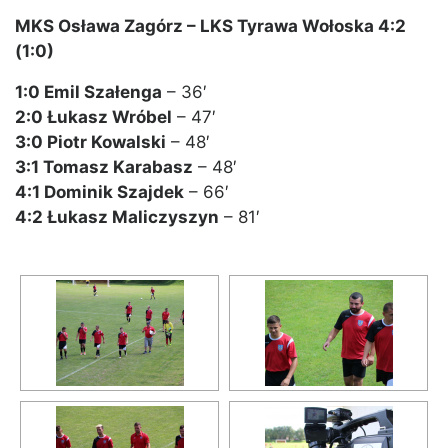
MKS Osława Zagórz – LKS Tyrawa Wołoska 4:2
(1:0)
1:0 Emil Szałenga
– 36′
2:0 Łukasz Wróbel
– 47′
3:0 Piotr Kowalski
– 48′
3:1 Tomasz Karabasz
– 48′
4:1 Dominik Szajdek
– 66′
4:2 Łukasz Maliczyszyn
– 81′