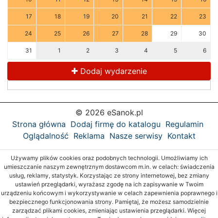
17
18
19
20
21
22
23
24
25
26
27
28
29
30
31
1
2
3
4
5
6
Dodaj wydarzenie
© 2026 eSanok.pl
Strona główna
Dodaj firmę do katalogu
Regulamin
Oglądalność
Reklama
Nasze serwisy
Kontakt
Używamy plików cookies oraz podobnych technologii. Umożliwiamy ich
umieszczanie naszym zewnętrznym dostawcom m.in. w celach: świadczenia
usług, reklamy, statystyk. Korzystając ze strony internetowej, bez zmiany
ustawień przeglądarki, wyrażasz zgodę na ich zapisywanie w Twoim
urządzeniu końcowym i wykorzystywanie w celach zapewnienia poprawnego i
bezpiecznego funkcjonowania strony. Pamiętaj, że możesz samodzielnie
zarządzać plikami cookies, zmieniając ustawienia przeglądarki. Więcej