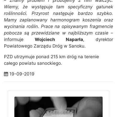
–
Znamy problem i próbujemy z nim walczyć.
Wiemy, że występuje tam specyficzny gatunek
roślinności. Przyrost następuje bardzo szybko.
Mamy zaplanowany harmonogram koszenia oraz
wycinania roślin. Prace na opisywanym fragmencie
pobocza są przewidziane w najbliższym czasie
–
informuje
Wojciech Naparła
, dyrektor
Powiatowego Zarządu Dróg w Sanoku.
PZD utrzymuje ponad 215 km dróg na terenie
całego powiatu sanockiego.
19-09-2019