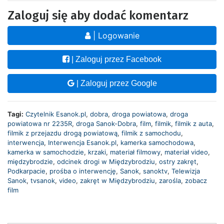
Zaloguj się aby dodać komentarz
| Logowanie
| Zaloguj przez Facebook
| Zaloguj przez Google
Tagi:
Czytelnik Esanok.pl
,
dobra
,
droga powiatowa
,
droga
powiatowa nr 2235R
,
droga Sanok-Dobra
,
film
,
filmik
,
filmik z auta
,
filmik z przejazdu drogą powiatową
,
filmik z samochodu
,
interwencja
,
Interwencja Esanok.pl
,
kamerka samochodowa
,
kamerka w samochodzie
,
krzaki
,
materiał filmowy
,
materiał video
,
międzybrodzie
,
odcinek drogi w Międzybrodziu
,
ostry zakręt
,
Podkarpacie
,
prośba o interwencję
,
Sanok
,
sanoktv
,
Telewizja
Sanok
,
tvsanok
,
video
,
zakręt w Międzybrodziu
,
zarośla
,
zobacz
film