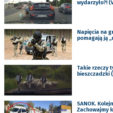
wydarzyło?! (
Napięcia na gr
pomagają ją 
Takie rzeczy 
bieszczadzki 
SANOK. Kolej
Zachowajmy ko