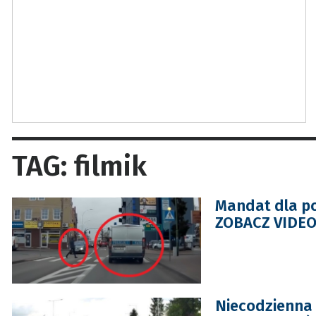
TAG: filmik
Mandat dla po
ZOBACZ VIDE
Niecodzienna s