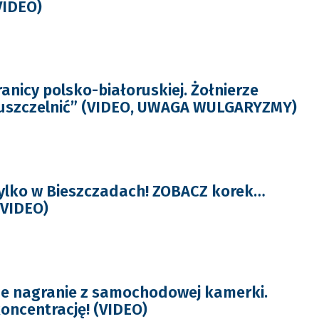
VIDEO)
anicy polsko-białoruskiej. Żołnierze
„uszczelnić” (VIDEO, UWAGA WULGARYZMY)
tylko w Bieszczadach! ZOBACZ korek…
(VIDEO)
ne nagranie z samochodowej kamerki.
ncentrację! (VIDEO)