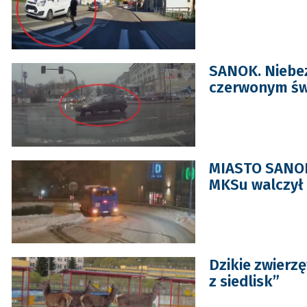
SANOK. Niebez
czerwonym świ
MIASTO SANOK.
MKSu walczył 
Dzikie zwierzę
z siedlisk”