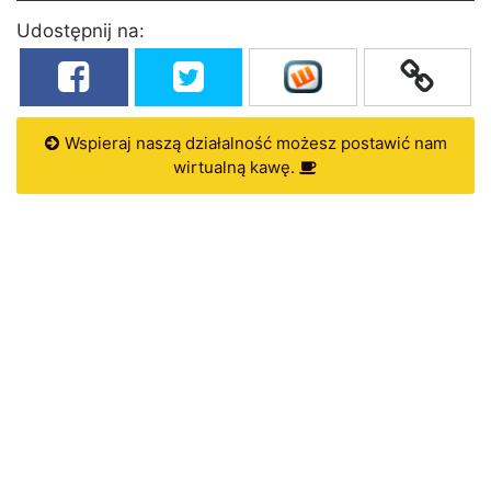
Udostępnij na:
Wspieraj naszą działalność możesz postawić nam
wirtualną kawę.