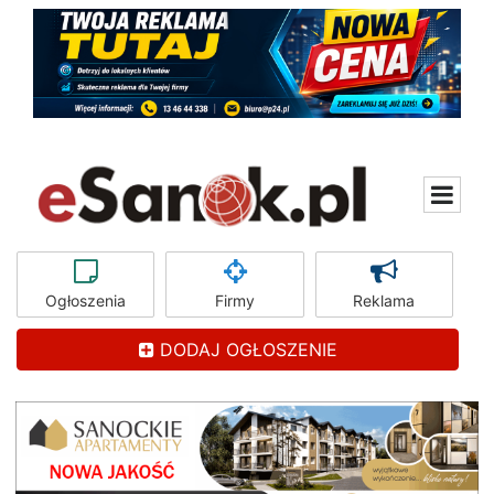
Ogłoszenia
Firmy
Reklama
DODAJ OGŁOSZENIE