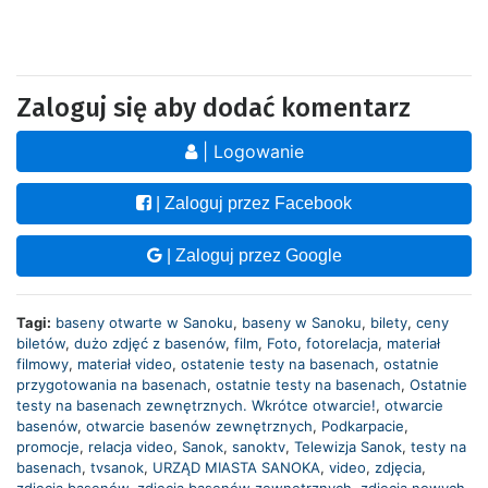
Zaloguj się aby dodać komentarz
| Logowanie
| Zaloguj przez Facebook
| Zaloguj przez Google
Tagi:
baseny otwarte w Sanoku
,
baseny w Sanoku
,
bilety
,
ceny
biletów
,
dużo zdjęć z basenów
,
film
,
Foto
,
fotorelacja
,
materiał
filmowy
,
materiał video
,
ostatenie testy na basenach
,
ostatnie
przygotowania na basenach
,
ostatnie testy na basenach
,
Ostatnie
testy na basenach zewnętrznych. Wkrótce otwarcie!
,
otwarcie
basenów
,
otwarcie basenów zewnętrznych
,
Podkarpacie
,
promocje
,
relacja video
,
Sanok
,
sanoktv
,
Telewizja Sanok
,
testy na
basenach
,
tvsanok
,
URZĄD MIASTA SANOKA
,
video
,
zdjęcia
,
zdjęcia basenów
,
zdjęcia basenów zewnętrznych
,
zdjecia nowych