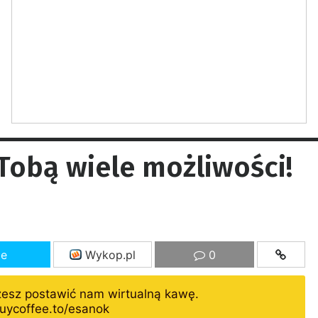
Tobą wiele możliwości!
ze
Wykop.pl
0
żesz postawić nam wirtualną kawę.
uycoffee.to/esanok