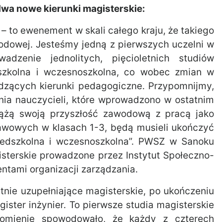
wa nowe kierunki magisterskie:
– to ewenement w skali całego kraju, że takiego
wodowej. Jesteśmy jedną z pierwszych uczelni w
adzenie jednolitych, pięcioletnich studiów
dszkolna i wczesnoszkolna, co wobec zmian w
adzących kierunki pedagogiczne. Przypomnijmy,
nia nauczycieli, które wprowadzono w ostatnim
wiążą swoją przyszłość zawodową z pracą jako
tawowych w klasach 1-3, będą musieli ukończyć
rzedszkolna i wczesnoszkolna”. PWSZ w Sanoku
isterskie prowadzone przez Instytut Społeczno-
ntami organizacji zarządzania.
tnie uzupełniające magisterskie, po ukończeniu
ster inżynier. To pierwsze studia magisterskie
homienie spowodowało, że każdy z czterech