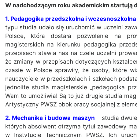
W nadchodzącym roku akademickim startują d
1. Pedagogika przedszkolna i wczesnoszkolna
typu studia udało się uruchomić w uczelni za
Polsce, która dostała pozwolenie na prow
magisterskich na kierunku pedagogika prze
przepisach stawia nas na czele uczelni prow
że zmiany w przepisach dotyczących kształce
czasie w Polsce sprawiły, że osoby, które 
nauczyciele w przedszkolach i szkołach pods
jednolite studia magisterskie „pedagogika p
Wam to umożliwia! Są to już drugie studia mag
Artystyczny PWSZ obok pracy socjalnej z eleme
2. Mechanika i budowa maszyn
– studia dwule
których absolwent otrzyma tytuł zawodowy magi
w Instytucie Technicznym PWSZ. Ich uruc