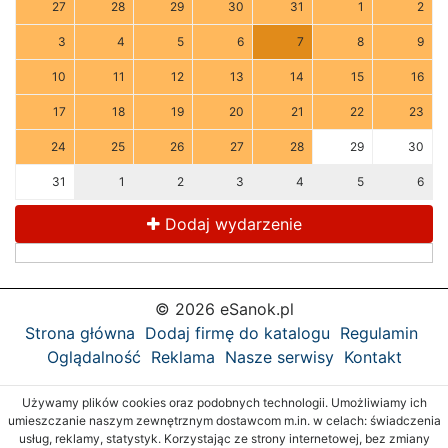
27
28
29
30
31
1
2
3
4
5
6
7
8
9
10
11
12
13
14
15
16
17
18
19
20
21
22
23
24
25
26
27
28
29
30
31
1
2
3
4
5
6
Dodaj wydarzenie
© 2026 eSanok.pl
Strona główna
Dodaj firmę do katalogu
Regulamin
Oglądalność
Reklama
Nasze serwisy
Kontakt
Używamy plików cookies oraz podobnych technologii. Umożliwiamy ich
umieszczanie naszym zewnętrznym dostawcom m.in. w celach: świadczenia
usług, reklamy, statystyk. Korzystając ze strony internetowej, bez zmiany