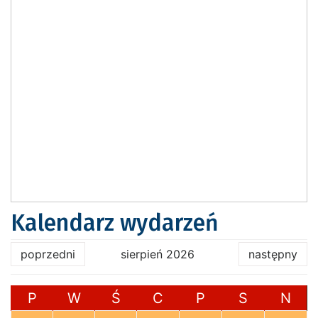
Kalendarz wydarzeń
poprzedni
sierpień 2026
następny
P
W
Ś
C
P
S
N