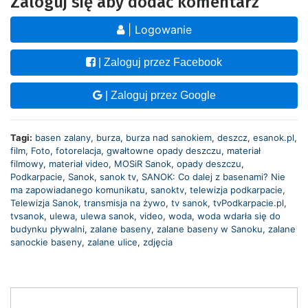
Zaloguj się aby dodać komentarz
| Logowanie
| Zaloguj przez Facebook
| Zaloguj przez Google
Tagi:
basen zalany
,
burza
,
burza nad sanokiem
,
deszcz
,
esanok.pl
,
film
,
Foto
,
fotorelacja
,
gwałtowne opady deszczu
,
materiał
filmowy
,
materiał video
,
MOSiR Sanok
,
opady deszczu
,
Podkarpacie
,
Sanok
,
sanok tv
,
SANOK: Co dalej z basenami? Nie
ma zapowiadanego komunikatu
,
sanoktv
,
telewizja podkarpacie
,
Telewizja Sanok
,
transmisja na żywo
,
tv sanok
,
tvPodkarpacie.pl
,
tvsanok
,
ulewa
,
ulewa sanok
,
video
,
woda
,
woda wdarła się do
budynku pływalni
,
zalane baseny
,
zalane baseny w Sanoku
,
zalane
sanockie baseny
,
zalane ulice
,
zdjęcia