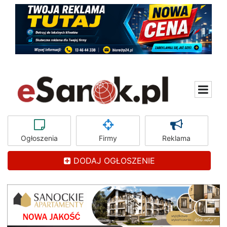
Ogłoszenia
Firmy
Reklama
DODAJ OGŁOSZENIE