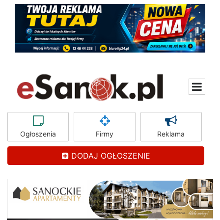
Ogłoszenia
Firmy
Reklama
DODAJ OGŁOSZENIE