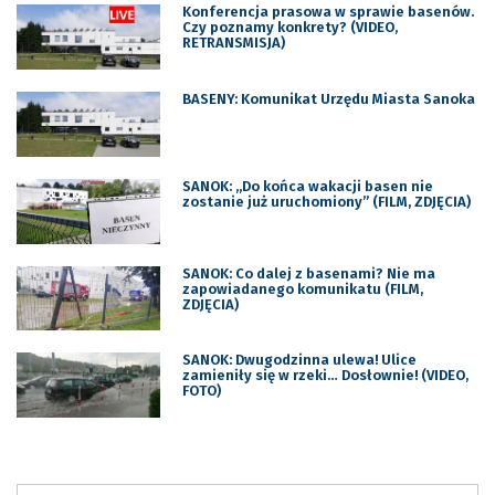
Konferencja prasowa w sprawie basenów.
Czy poznamy konkrety? (VIDEO,
RETRANSMISJA)
BASENY: Komunikat Urzędu Miasta Sanoka
SANOK: „Do końca wakacji basen nie
zostanie już uruchomiony” (FILM, ZDJĘCIA)
SANOK: Co dalej z basenami? Nie ma
zapowiadanego komunikatu (FILM,
ZDJĘCIA)
SANOK: Dwugodzinna ulewa! Ulice
zamieniły się w rzeki… Dosłownie! (VIDEO,
FOTO)