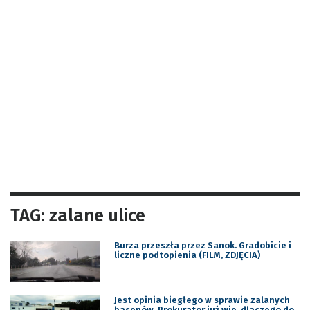
TAG: zalane ulice
Burza przeszła przez Sanok. Gradobicie i
liczne podtopienia (FILM, ZDJĘCIA)
Jest opinia biegłego w sprawie zalanych
basenów. Prokurator już wie, dlaczego do