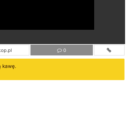
op.pl
0
ą kawę.