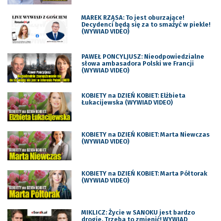
MAREK RZĄSA: To jest oburzające!
Decydenci będą się za to smażyć w piekle!
(WYWIAD VIDEO)
PAWEŁ PONCYLJUSZ: Nieodpowiedzialne
słowa ambasadora Polski we Francji
(WYWIAD VIDEO)
KOBIETY na DZIEŃ KOBIET: Elżbieta
Łukacijewska (WYWIAD VIDEO)
KOBIETY na DZIEŃ KOBIET: Marta Niewczas
(WYWIAD VIDEO)
KOBIETY na DZIEŃ KOBIET: Marta Półtorak
(WYWIAD VIDEO)
MIKLICZ: Życie w SANOKU jest bardzo
drogie. Trzeba to zmienić! WYWIAD