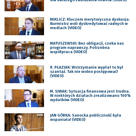
MIKLICZ: Kluczem merytoryczna dyskusja.
Burmistrz woli dyskredytować radnych w
mediach (VIDEO)
MATUSZEWSKI: Bez obligacji, czeka nas
program naprawczy. Potrzebna
współpraca (VIDEO)
R. PŁAZIAK: Wstrzymanie wypłat to był
szantaż. Tak nie wolno postępować!
(VIDEO)
M. SIWAK: Sytuacja finansowa jest trudna.
W niektórych działach zrealizowano 100%
wydatków (VIDEO)
JAN GÓRKA: Sanocka publiczność była
wspaniała! (VIDEO)