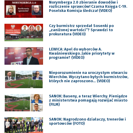
Norymberga 2.0 zbieranie dowodów i
rozliczenie sprawców! Czarna Księga C-19.
Poselska Komisja śledcza! (VIDEO)
Czy burmistrz sprzedał Sosenki po
„zaniżonej wartości”? Sprawdzi to
prokuratura (VIDEO)
LEWICA: Apel do wyborców A.
Kwaśniewskiego. Jakie priorytety w
programie? (VIDEO)
Nieporozumienie na uroczystym otwarciu
Wierchów. Wyczytano byłych burmistrzów,
których nie zaproszono… (VIDEO)
SANOK: Baseny, a teraz Wierchy. Pieniądze
z ministerstwa pomagają rozwijać miasto
(FILM)
SANOK: Nagrodzono działaczy, trenerów i
sportowców (FOTO)