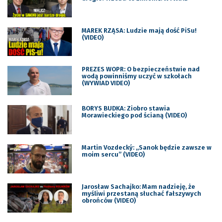
MAREK RZĄSA: Ludzie mają dość PiSu!
(VIDEO)
PREZES WOPR: O bezpieczeństwie nad
wodą powinniśmy uczyć w szkołach
(WYWIAD VIDEO)
BORYS BUDKA: Ziobro stawia
Morawieckiego pod ścianą (VIDEO)
Martin Vozdecký: „Sanok będzie zawsze w
moim sercu” (VIDEO)
Jarosław Sachajko: Mam nadzieję, że
myśliwi przestaną słuchać fałszywych
obrońców (VIDEO)