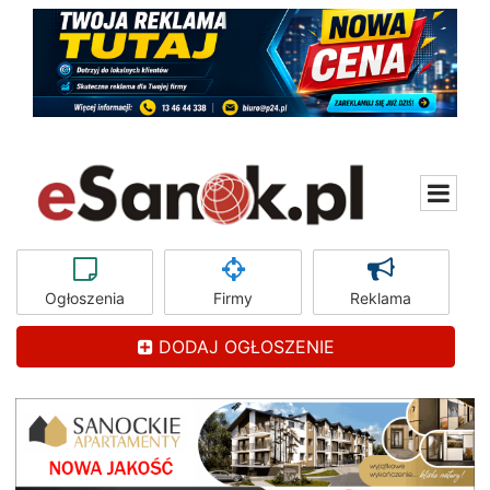
Ogłoszenia
Firmy
Reklama
DODAJ OGŁOSZENIE