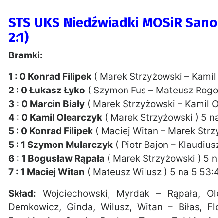
STS UKS Niedźwiadki MOSiR Sanok 
2:1)
Bramki:
1 : 0 Konrad Filipek
( Marek Strzyżowski – Kamil 
2 : 0 Łukasz Łyko
( Szymon Fus – Mateusz Rogos
3 : 0 Marcin Biały
( Marek Strzyżowski – Kamil O
4 : 0 Kamil Olearczyk
( Marek Strzyżowski ) 5 n
5 : 0 Konrad Filipek
( Maciej Witan – Marek Strz
5 : 1 Szymon Mularczyk
( Piotr Bajon – Klaudius
6 : 1 Bogusław Rąpała
( Marek Strzyżowski ) 5 
7 : 1 Maciej Witan
( Mateusz Wilusz ) 5 na 5 53:
Skład:
Wojciechowski, Myrdak – Rąpała, Olear
Demkowicz, Ginda, Wilusz, Witan – Biłas, Fl