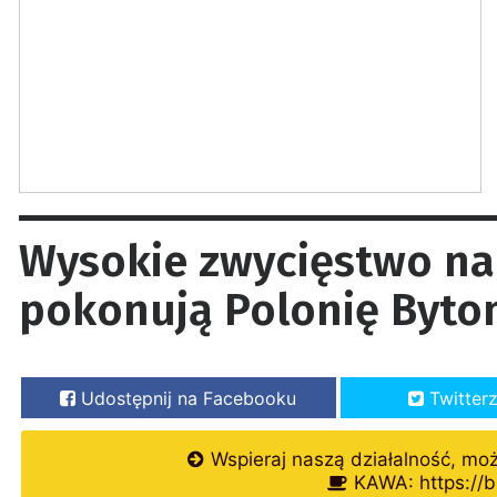
Wysokie zwycięstwo na
pokonują Polonię Byt
Udostępnij na Facebooku
Twitter
Wspieraj naszą działalność, mo
KAWA: https://b