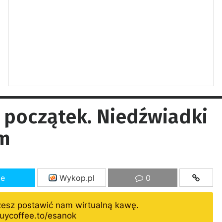
 początek. Niedźwiadki
om
ze
Wykop.pl
0
żesz postawić nam wirtualną kawę.
uycoffee.to/esanok