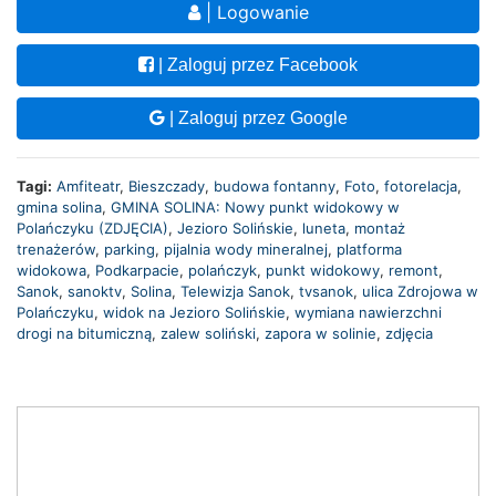
| Logowanie
| Zaloguj przez Facebook
| Zaloguj przez Google
Tagi:
Amfiteatr
,
Bieszczady
,
budowa fontanny
,
Foto
,
fotorelacja
,
gmina solina
,
GMINA SOLINA: Nowy punkt widokowy w
Polańczyku (ZDJĘCIA)
,
Jezioro Solińskie
,
luneta
,
montaż
trenażerów
,
parking
,
pijalnia wody mineralnej
,
platforma
widokowa
,
Podkarpacie
,
polańczyk
,
punkt widokowy
,
remont
,
Sanok
,
sanoktv
,
Solina
,
Telewizja Sanok
,
tvsanok
,
ulica Zdrojowa w
Polańczyku
,
widok na Jezioro Solińskie
,
wymiana nawierzchni
drogi na bitumiczną
,
zalew soliński
,
zapora w solinie
,
zdjęcia