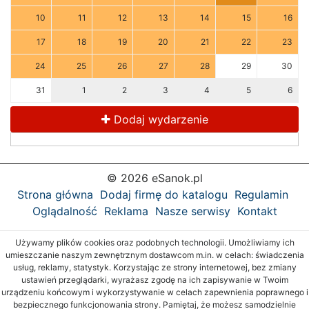
10
11
12
13
14
15
16
17
18
19
20
21
22
23
24
25
26
27
28
29
30
31
1
2
3
4
5
6
Dodaj wydarzenie
© 2026 eSanok.pl
Strona główna
Dodaj firmę do katalogu
Regulamin
Oglądalność
Reklama
Nasze serwisy
Kontakt
Używamy plików cookies oraz podobnych technologii. Umożliwiamy ich
umieszczanie naszym zewnętrznym dostawcom m.in. w celach: świadczenia
usług, reklamy, statystyk. Korzystając ze strony internetowej, bez zmiany
ustawień przeglądarki, wyrażasz zgodę na ich zapisywanie w Twoim
urządzeniu końcowym i wykorzystywanie w celach zapewnienia poprawnego i
bezpiecznego funkcjonowania strony. Pamiętaj, że możesz samodzielnie