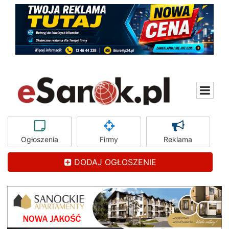
Ogłoszenia
Firmy
Reklama
DODAJ OGŁOSZENIE