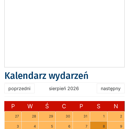
Kalendarz wydarzeń
poprzedni
sierpień 2026
następny
P
W
Ś
C
P
S
N
27
28
29
30
31
1
2
3
4
5
6
7
8
9