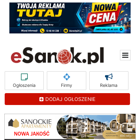
Ogłoszenia
Firmy
Reklama
DODAJ OGŁOSZENIE