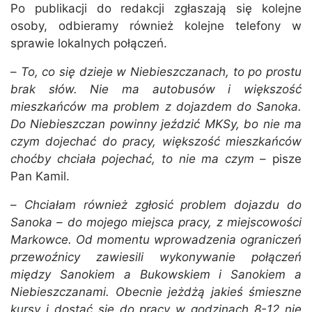
Po publikacji do redakcji zgłaszają się kolejne
osoby, odbieramy również kolejne telefony w
sprawie lokalnych połączeń.
–
To, co się dzieje w Niebieszczanach, to po prostu
brak słów. Nie ma autobusów i większość
mieszkańców ma problem z dojazdem do Sanoka.
Do Niebieszczan powinny jeździć MKSy, bo nie ma
czym dojechać do pracy, większość mieszkańców
choćby chciała pojechać, to nie ma czym
– pisze
Pan Kamil.
–
Chciałam również zgłosić problem dojazdu do
Sanoka – do mojego miejsca pracy, z miejscowości
Markowce. Od momentu wprowadzenia ograniczeń
przewoźnicy zawiesili wykonywanie połączeń
między Sanokiem a Bukowskiem i Sanokiem a
Niebieszczanami. Obecnie jeżdżą jakieś śmieszne
kursy i dostać się do pracy w godzinach 8-12 nie