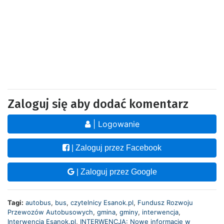
Zaloguj się aby dodać komentarz
| Logowanie
| Zaloguj przez Facebook
| Zaloguj przez Google
Tagi:
autobus
,
bus
,
czytelnicy Esanok.pl
,
Fundusz Rozwoju
Przewozów Autobusowych
,
gmina
,
gminy
,
interwencja
,
Interwencja Esanok.pl
,
INTERWENCJA: Nowe informacje w