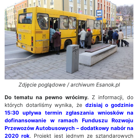
Zdjęcie poglądowe / archiwum Esanok.pl
Do tematu na pewno wrócimy.
Z informacji, do
których dotarliśmy wynika, że
dzisiaj o godzinie
15:30 upływa termin zgłaszania wniosków na
dofinansowanie w ramach Funduszu Rozwoju
Przewozów Autobusowych – dodatkowy nabór na
2020 rok
. Projekt jest jednym ze sztandarowych