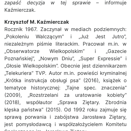
zapaść decyzja w tej sprawie –
informuje
Kaźmierczak.
Krzysztof M. Kaźmierczak
Rocznik 1967. Zaczynał w mediach podziemnych:
„Pokoleniu Walczącym” i „Już Jest Jutro”,
niezależnym piśmie literackim. Pracował m.in. w
„Obserwatorze Wielkopolskim” i „Gazecie
Poznańskiej”, „Nowym Dniu”, „Super Expressie” i
„Głosie Wielkopolskim”. Obecnie jest dziennikarzem
„Telekuriera” TVP. Autor m.in. powieści kryminalnej
„Krótka instrukcja obsługi psa” (2016), książek o
tematyce historycznej: „Tajne spec. znaczenia”
(2009), „Rozstrzelani za uratowanie kobiety”
(2018), współautor „Sprawa Ziętary. Zbrodnia
klęska państwa” (2015). Od 1992 roku zajmuje się
sprawą porwania i zabójstwa Jarosława Ziętary,
jest pomysłodawcą i współzałożycielem Komitetu