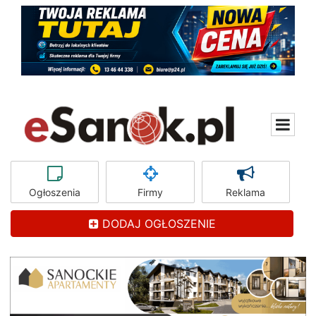
Ogłoszenia
Firmy
Reklama
DODAJ OGŁOSZENIE