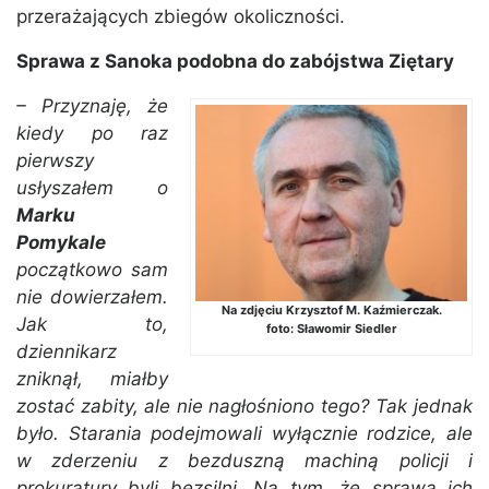
przerażających zbiegów okoliczności.
Sprawa z Sanoka podobna do zabójstwa Ziętary
– Przyznaję, że
kiedy po raz
pierwszy
usłyszałem o
Marku
Pomykale
początkowo sam
nie dowierzałem.
Na zdjęciu Krzysztof M. Kaźmierczak.
Jak to,
foto: Sławomir Siedler
dziennikarz
zniknął, miałby
zostać zabity, ale nie nagłośniono tego? Tak jednak
było. Starania podejmowali wyłącznie rodzice, ale
w zderzeniu z bezduszną machiną policji i
prokuratury byli bezsilni. Na tym, że sprawą ich