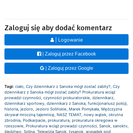
Zaloguj się aby dodać komentarz
| Logowanie
| Zaloguj przez Facebook
| Zaloguj przez Google
Tagi:
ciało
,
Czy dziennikarz z Sanoka mógł zostać zabity?
,
Czy
dziennikarz z Sanoka mógł zostać zabity? Prokuratura wciąż
prowadzi czynności
,
czynności prokuratorskie
,
dziennikarz
,
dziennikarz sportowy
,
dziennikarz z Sanoka
,
funkcjonariusz policji
,
historia
,
jezioro
,
Jezioro Solińskie
,
Marek Pomykała
,
Mężczyzna
skrywał mroczną tajemnicę
,
NASZ TEMAT
,
nowy wątek
,
okrutna
zbrodnia
,
Podkarpacie
,
prokuratura
,
prokuratura okregowa w
rzeszowie
,
Prokuratura wciąż prowadzi czynności
,
Sanok
,
sanoktv
,
śledztwo
,
Solina
,
Telewizja Sanok
,
tvsanok
,
wypadek pod