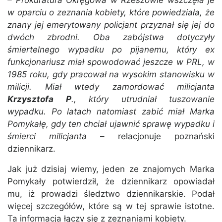
– Prokuratura Okręgowa w Rzeszowie wszczęła je
w oparciu o zeznania kobiety, które powiedziała, że
znany jej emerytowany policjant przyznał się jej do
dwóch zbrodni. Oba zabójstwa dotyczyły
śmiertelnego wypadku po pijanemu, który ex
funkcjonariusz miał spowodować jeszcze w PRL, w
1985 roku, gdy pracował na wysokim stanowisku w
milicji. Miał wtedy zamordować milicjanta
Krzysztofa P
., który utrudniał tuszowanie
wypadku. Po latach natomiast zabić miał Marka
Pomykałę, gdy ten chciał ujawnić sprawę wypadku i
śmierci milicjanta
– relacjonuje poznański
dziennikarz.
Jak już dzisiaj wiemy, jeden ze znajomych Marka
Pomykały potwierdził, że dziennikarz opowiadał
mu, iż prowadzi śledztwo dziennikarskie. Podał
więcej szczegółów, które są w tej sprawie istotne.
Ta informacja łączy się z zeznaniami kobiety.