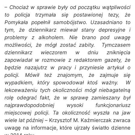
– Chociaż w sprawie były od początku wątpliwości
to policja trzymała się postawionej tezy, że
Pomykała popełnił samobójstwo. Uzasadniano to
tym, że dziennikarz miewał stany depresyjne i
problemy z alkoholem. Nie brano pod uwagę
możliwości, że mógł zostać zabity. Tymczasem
dziennikarz wieczorem w dniu zniknięcia
zapowiadał w rozmowie z redaktorem gazety, że
będzie nazajutrz w pracy i przyniesie artykuł o
policji. Mówił też znajomym, że zajmuje się
wypadkiem, który spowodował ktoś ważny. W
lekceważeniu tych okoliczności mógł niebagatelną
rolę odegrać fakt, że w sprawę zamieszany był
najprawdopodobniej wysoki funkcjonariusz
miejscowej policji. Ta okoliczność wyszła na jaw
wiele lat później –
Krzysztof M. Kaźmierczak zwraca
uwagę na informacje, które ujrzały światło dzienne