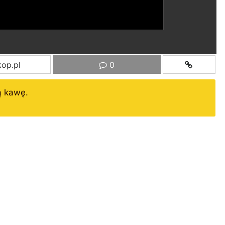
op.pl
0
ą kawę.