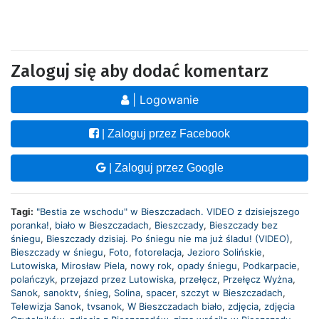
Zaloguj się aby dodać komentarz
| Logowanie
| Zaloguj przez Facebook
| Zaloguj przez Google
Tagi:
"Bestia ze wschodu" w Bieszczadach. VIDEO z dzisiejszego
poranka!
,
biało w Bieszczadach
,
Bieszczady
,
Bieszczady bez
śniegu
,
Bieszczady dzisiaj. Po śniegu nie ma już śladu! (VIDEO)
,
Bieszczady w śniegu
,
Foto
,
fotorelacja
,
Jezioro Solińskie
,
Lutowiska
,
Mirosław Piela
,
nowy rok
,
opady śniegu
,
Podkarpacie
,
polańczyk
,
przejazd przez Lutowiska
,
przełęcz
,
Przełęcz Wyżna
,
Sanok
,
sanoktv
,
śnieg
,
Solina
,
spacer
,
szczyt w Bieszczadach
,
Telewizja Sanok
,
tvsanok
,
W Bieszczadach biało
,
zdjęcia
,
zdjęcia