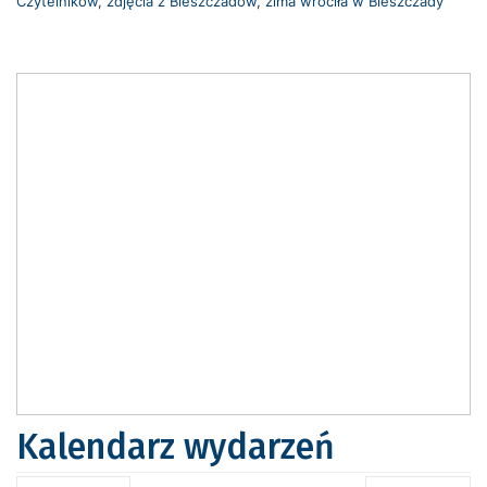
Czytelników
,
zdjęcia z Bieszczadów
,
zima wróciła w Bieszczady
Kalendarz wydarzeń