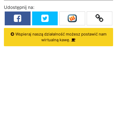
Udostępnij na:
Wspieraj naszą działalność możesz postawić nam
wirtualną kawę.