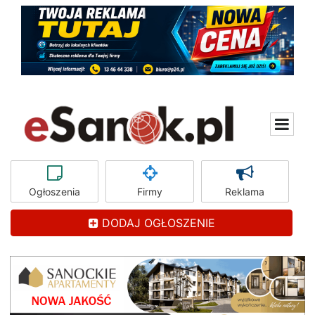
Ogłoszenia
Firmy
Reklama
DODAJ OGŁOSZENIE