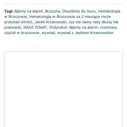
Tagi:
Bijemy na alarm!
,
Brzozów
,
Doszliśmy do muru
,
Hematologia
w Brzozowie
,
Hematologia w Brzozowie za 2 miesiące może
przestać istnieć
,
Jacek Krzanowski
,
Już nie damy rady dłużej tak
pracować
,
NASZ TEMAT
,
Ordynator: Bijemy na alarm!
,
rozmowa
,
szpital w brzozowie
,
wywiad
,
wywiad z Jackiem Krzanowskim