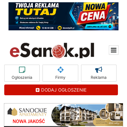
Ogłoszenia
Firmy
Reklama
DODAJ OGŁOSZENIE