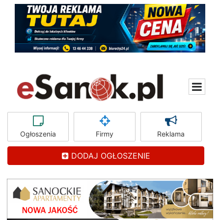
Ogłoszenia
Firmy
Reklama
DODAJ OGŁOSZENIE