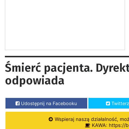
Śmierć pacjenta. Dyrek
odpowiada
Udostępnij na Facebooku
Twitter
Wspieraj naszą działalność, mo
KAWA: https://b