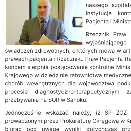
naszego szpital
instytucje kon
Pacjenta i Minist
Rzecznik Praw 
wyjaśniającego 
świadczeń zdrowotnych, o których mowa w art. 6
prawach pacjenta i Rzeczniku Praw Pacjenta (te
końcem sierpnia postępowanie kontrolne Minis
Krajowego w dziedzinie ratownictwa medyczne
chorób wewnętrznych dla województwa podka
procesie diagnostyczno-terapeutycznym
przebywania na SOR w Sanoku.
Jednocześnie wskazać należy, iż SP ZOZ
prowadzonym przez Prokuraturę Okręgową w Kro
biorąc pod uwagę wyniki dotychczas prz