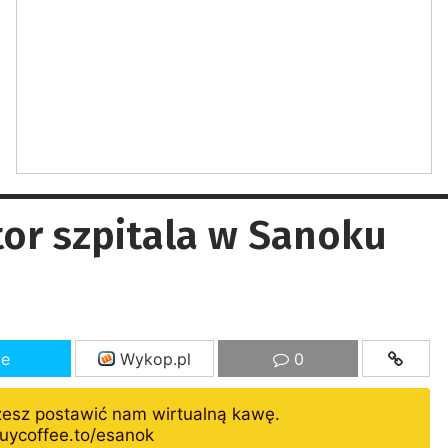
tor szpitala w Sanoku
ze
Wykop.pl
0
żesz postawić nam wirtualną kawę.
uycoffee.to/esanok