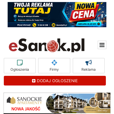
Ogłoszenia
Firmy
Reklama
DODAJ OGŁOSZENIE