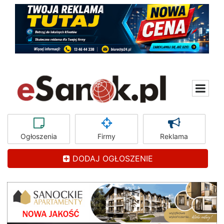
Ogłoszenia
Firmy
Reklama
DODAJ OGŁOSZENIE