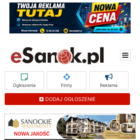
Ogłoszenia
Firmy
Reklama
DODAJ OGŁOSZENIE