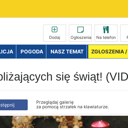
Dodaj
Ogłoszenia
Na telefon
LICJA
POGODA
NASZ TEMAT
ZGŁOSZENIA 
bliżających się świąt! (
Przeglądaj galerię
tępnij
za pomocą strzałek na klawiaturze.