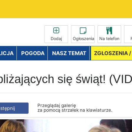
Dodaj
Ogłoszenia
Na telefon
LICJA
POGODA
NASZ TEMAT
ZGŁOSZENIA 
bliżających się świąt! (
Przeglądaj galerię
tępnij
za pomocą strzałek na klawiaturze.