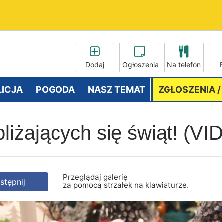
Dodaj
Ogłoszenia
Na telefon
LICJA
POGODA
NASZ TEMAT
ZGŁOSZENIA 
bliżających się świąt! (
Przeglądaj galerię
tępnij
za pomocą strzałek na klawiaturze.