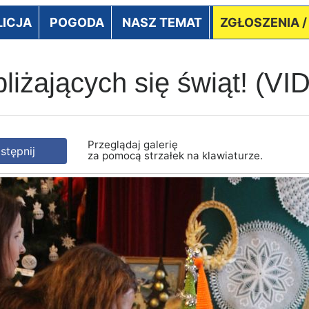
LICJA
POGODA
NASZ TEMAT
ZGŁOSZENIA 
bliżających się świąt! (
Przeglądaj galerię
tępnij
za pomocą strzałek na klawiaturze.