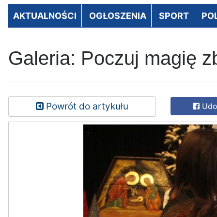
AKTUALNOŚCI
OGŁOSZENIA
SPORT
PO
Galeria: Poczuj magię z
Powrót do artykułu
Udos