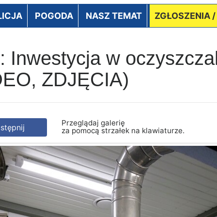
LICJA
POGODA
NASZ TEMAT
ZGŁOSZENIA 
Inwestycja w oczyszczal
IDEO, ZDJĘCIA)
Przeglądaj galerię
tępnij
za pomocą strzałek na klawiaturze.