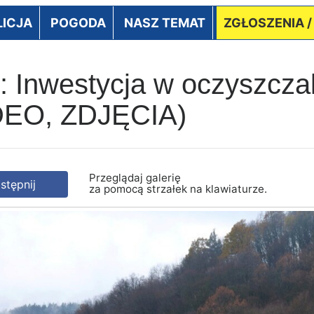
LICJA
POGODA
NASZ TEMAT
ZGŁOSZENIA 
Inwestycja w oczyszczal
IDEO, ZDJĘCIA)
Przeglądaj galerię
tępnij
za pomocą strzałek na klawiaturze.