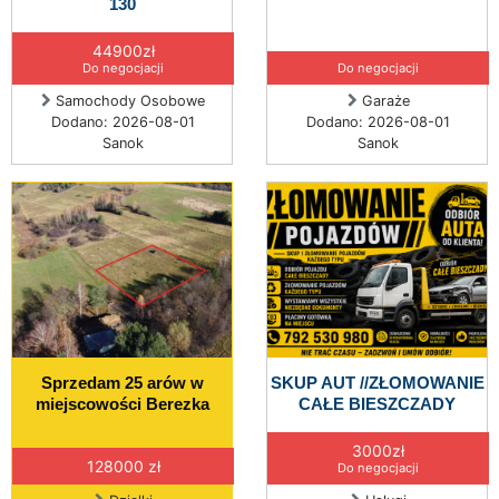
130
44900zł
Do negocjacji
Do negocjacji
Samochody Osobowe
Garaże
Dodano: 2026-08-01
Dodano: 2026-08-01
Sanok
Sanok
Sprzedam 25 arów w
SKUP AUT //ZŁOMOWANIE
miejscowości Berezka
CAŁE BIESZCZADY
3000zł
128000 zł
Do negocjacji