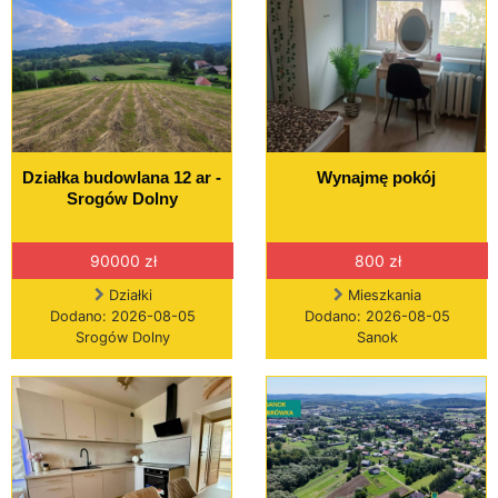
Działka budowlana 12 ar -
Wynajmę pokój
Srogów Dolny
90000 zł
800 zł
Działki
Mieszkania
Dodano: 2026-08-05
Dodano: 2026-08-05
Srogów Dolny
Sanok