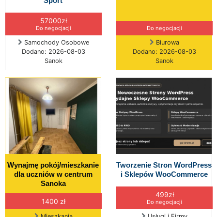
Sport
57000zł
Do negocjacji
Do negocjacji
Samochody Osobowe
Biurowa
Dodano: 2026-08-03
Dodano: 2026-08-03
Sanok
Sanok
Wynajmę pokój/mieszkanie
Tworzenie Stron WordPress
dla uczniów w centrum
i Sklepów WooCommerce
Sanoka
499zł
1400 zł
Do negocjacji
Mieszkania
Usługi i Firmy