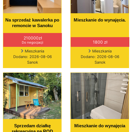
Na sprzedaż kawalerka po
Mieszkanie do wynajęcia.
remoncie w Sanoku
210000zł
1800 zł
Do negocjacji
Mieszkania
Mieszkania
Dodano: 2026-08-06
Dodano: 2026-08-06
Sanok
Sanok
Sprzedam działkę
Mieszkanie do wynajęcia
rekreacyjną na ROD