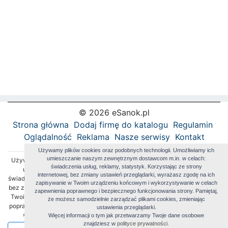
© 2026 eSanok.pl
Strona główna
Dodaj firmę do katalogu
Regulamin
Oglądalność
Reklama
Nasze serwisy
Kontakt
Używamy plików cookies oraz podobnych technologii. Umożliwiamy ich
umieszczanie naszym zewnętrznym dostawcom m.in. w celach:
Używamy plików cookies oraz podobnych technologii. Umożliwiamy ich
świadczenia usług, reklamy, statystyk. Korzystając ze strony
umieszczanie naszym zewnętrznym dostawcom m.in. w celach:
internetowej, bez zmiany ustawień przeglądarki, wyrażasz zgodę na ich
świadczenia usług, reklamy, statystyk. Korzystając ze strony internetowej,
zapisywanie w Twoim urządzeniu końcowym i wykorzystywanie w celach
bez zmiany ustawień przeglądarki, wyrażasz zgodę na ich zapisywanie w
zapewnienia poprawnego i bezpiecznego funkcjonowania strony. Pamiętaj,
Twoim urządzeniu końcowym i wykorzystywanie w celach zapewnienia
że możesz samodzielnie zarządzać plikami cookies, zmieniając
poprawnego i bezpiecznego funkcjonowania strony. Pamiętaj, że możesz
ustawienia przeglądarki.
samodzielnie zarządzać plikami cookies, zmieniając ustawienia
Więcej informacji o tym jak przetwarzamy Twoje dane osobowe
znajdziesz w
polityce prywatności.
przeglądarki. Więcej informacji o tym jak przetwarzamy Twoje dane