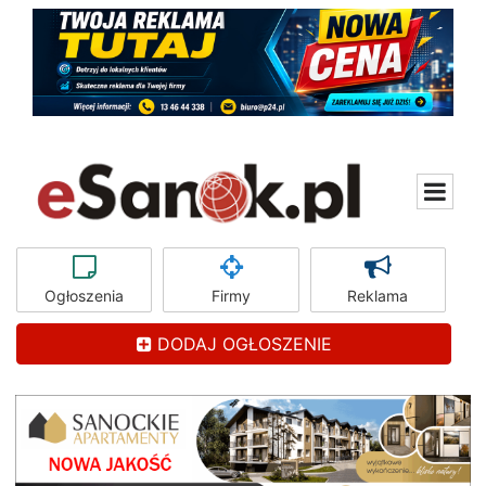
Ogłoszenia
Firmy
Reklama
DODAJ OGŁOSZENIE