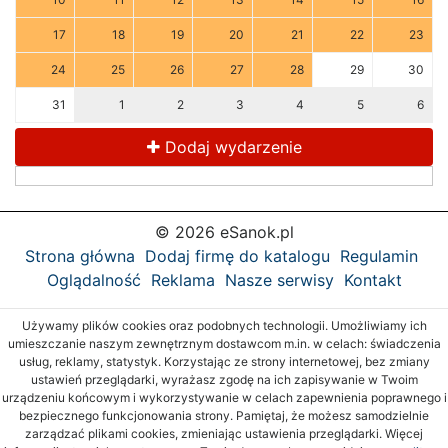
17
18
19
20
21
22
23
24
25
26
27
28
29
30
31
1
2
3
4
5
6
Dodaj wydarzenie
© 2026 eSanok.pl
Strona główna
Dodaj firmę do katalogu
Regulamin
Oglądalność
Reklama
Nasze serwisy
Kontakt
Używamy plików cookies oraz podobnych technologii. Umożliwiamy ich
umieszczanie naszym zewnętrznym dostawcom m.in. w celach: świadczenia
usług, reklamy, statystyk. Korzystając ze strony internetowej, bez zmiany
ustawień przeglądarki, wyrażasz zgodę na ich zapisywanie w Twoim
urządzeniu końcowym i wykorzystywanie w celach zapewnienia poprawnego i
bezpiecznego funkcjonowania strony. Pamiętaj, że możesz samodzielnie
zarządzać plikami cookies, zmieniając ustawienia przeglądarki. Więcej