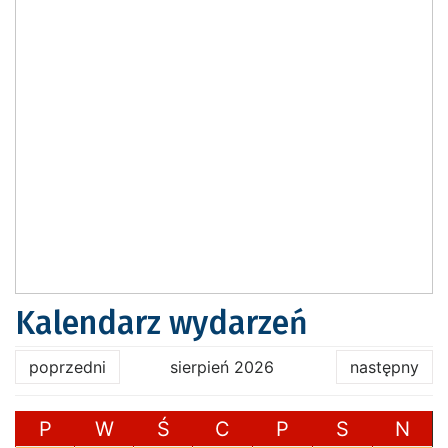
Kalendarz wydarzeń
poprzedni
sierpień 2026
następny
P
W
Ś
C
P
S
N