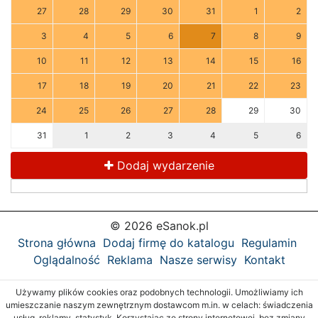
27
28
29
30
31
1
2
3
4
5
6
7
8
9
10
11
12
13
14
15
16
17
18
19
20
21
22
23
24
25
26
27
28
29
30
31
1
2
3
4
5
6
Dodaj wydarzenie
© 2026 eSanok.pl
Strona główna
Dodaj firmę do katalogu
Regulamin
Oglądalność
Reklama
Nasze serwisy
Kontakt
Używamy plików cookies oraz podobnych technologii. Umożliwiamy ich
umieszczanie naszym zewnętrznym dostawcom m.in. w celach: świadczenia
usług, reklamy, statystyk. Korzystając ze strony internetowej, bez zmiany