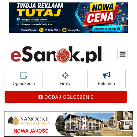
Ogłoszenia
Firmy
Reklama
DODAJ OGŁOSZENIE