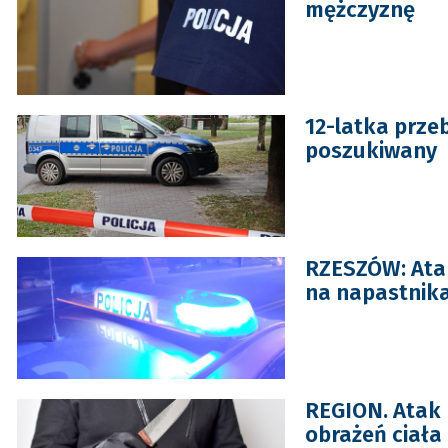
mężczyznę
12-latka prze
poszukiwany
RZESZÓW: Ata
na napastnik
REGION. Atak
obrażeń ciała