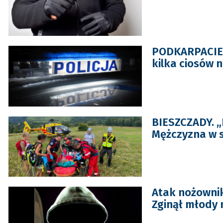
PODKARPACIE. 
kilka ciosów 
BIESZCZADY. „
Mężczyzna w s
Atak nożownik
Zginął młody 