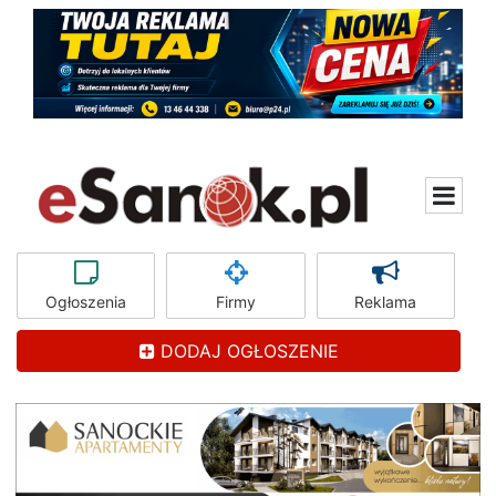
Ogłoszenia
Firmy
Reklama
DODAJ OGŁOSZENIE