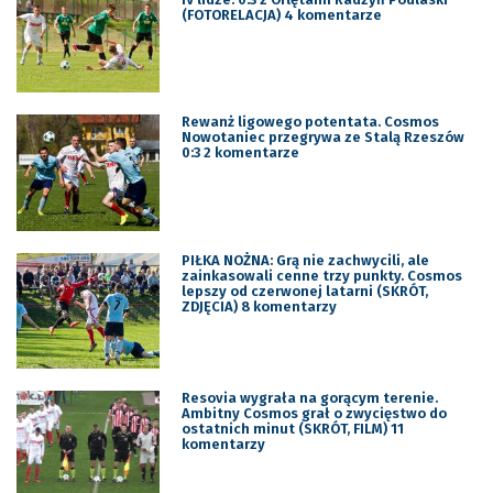
(FOTORELACJA) 4 komentarze
Rewanż ligowego potentata. Cosmos
Nowotaniec przegrywa ze Stalą Rzeszów
0:3 2 komentarze
PIŁKA NOŻNA: Grą nie zachwycili, ale
zainkasowali cenne trzy punkty. Cosmos
lepszy od czerwonej latarni (SKRÓT,
ZDJĘCIA) 8 komentarzy
Resovia wygrała na gorącym terenie.
Ambitny Cosmos grał o zwycięstwo do
ostatnich minut (SKRÓT, FILM) 11
komentarzy