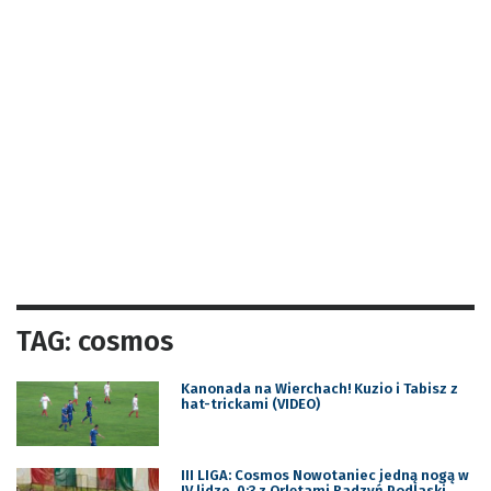
TAG: cosmos
Kanonada na Wierchach! Kuzio i Tabisz z
hat-trickami (VIDEO)
III LIGA: Cosmos Nowotaniec jedną nogą w
IV lidze. 0:3 z Orlętami Radzyń Podlaski