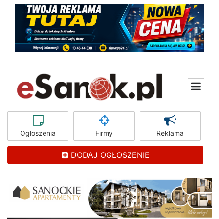
Ogłoszenia
Firmy
Reklama
DODAJ OGŁOSZENIE