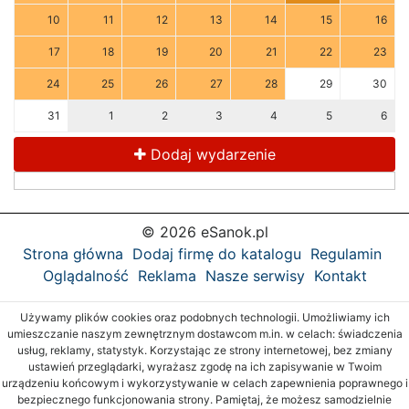
10
11
12
13
14
15
16
17
18
19
20
21
22
23
24
25
26
27
28
29
30
31
1
2
3
4
5
6
Dodaj wydarzenie
© 2026 eSanok.pl
Strona główna
Dodaj firmę do katalogu
Regulamin
Oglądalność
Reklama
Nasze serwisy
Kontakt
Używamy plików cookies oraz podobnych technologii. Umożliwiamy ich
umieszczanie naszym zewnętrznym dostawcom m.in. w celach: świadczenia
usług, reklamy, statystyk. Korzystając ze strony internetowej, bez zmiany
ustawień przeglądarki, wyrażasz zgodę na ich zapisywanie w Twoim
urządzeniu końcowym i wykorzystywanie w celach zapewnienia poprawnego i
bezpiecznego funkcjonowania strony. Pamiętaj, że możesz samodzielnie