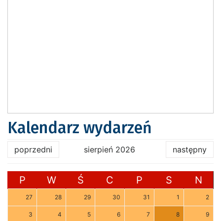
Kalendarz wydarzeń
poprzedni
sierpień 2026
następny
P
W
Ś
C
P
S
N
27
28
29
30
31
1
2
3
4
5
6
7
8
9