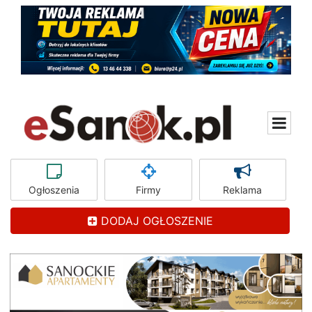
Ogłoszenia
Firmy
Reklama
DODAJ OGŁOSZENIE