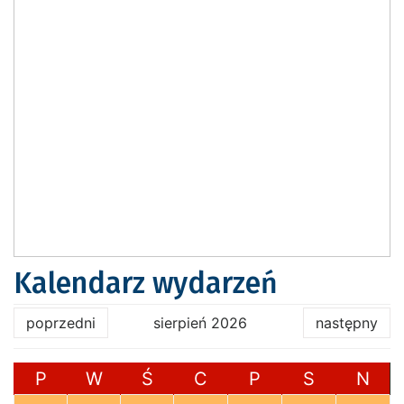
Kalendarz wydarzeń
poprzedni
sierpień 2026
następny
P
W
Ś
C
P
S
N