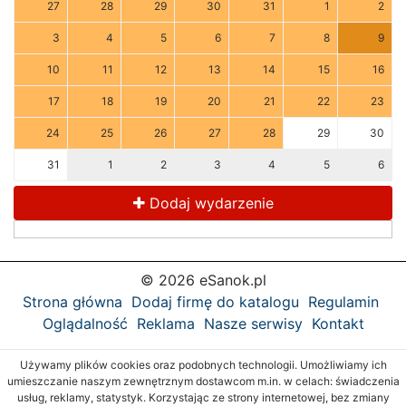
27
28
29
30
31
1
2
3
4
5
6
7
8
9
10
11
12
13
14
15
16
17
18
19
20
21
22
23
24
25
26
27
28
29
30
31
1
2
3
4
5
6
Dodaj wydarzenie
© 2026 eSanok.pl
Strona główna
Dodaj firmę do katalogu
Regulamin
Oglądalność
Reklama
Nasze serwisy
Kontakt
Używamy plików cookies oraz podobnych technologii. Umożliwiamy ich
umieszczanie naszym zewnętrznym dostawcom m.in. w celach: świadczenia
usług, reklamy, statystyk. Korzystając ze strony internetowej, bez zmiany