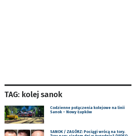
TAG: kolej sanok
Codzienne połączenia kolejowe na linii
Sanok – Nowy Łupków
SANOK / ZAGÓRZ: Pociągi wrócą na tory.
Trzy pary, siedem dni w tygodniu? (VIDEO,