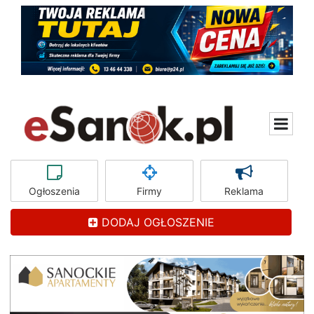
Ogłoszenia
Firmy
Reklama
DODAJ OGŁOSZENIE