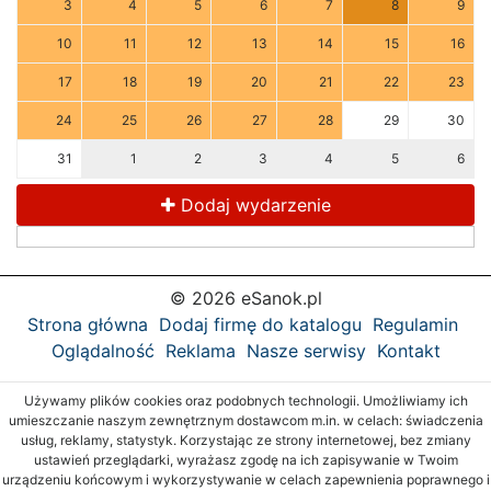
3
4
5
6
7
8
9
10
11
12
13
14
15
16
17
18
19
20
21
22
23
24
25
26
27
28
29
30
31
1
2
3
4
5
6
Dodaj wydarzenie
© 2026 eSanok.pl
Strona główna
Dodaj firmę do katalogu
Regulamin
Oglądalność
Reklama
Nasze serwisy
Kontakt
Używamy plików cookies oraz podobnych technologii. Umożliwiamy ich
umieszczanie naszym zewnętrznym dostawcom m.in. w celach: świadczenia
usług, reklamy, statystyk. Korzystając ze strony internetowej, bez zmiany
ustawień przeglądarki, wyrażasz zgodę na ich zapisywanie w Twoim
urządzeniu końcowym i wykorzystywanie w celach zapewnienia poprawnego i