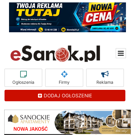
Ogłoszenia
Firmy
Reklama
DODAJ OGŁOSZENIE