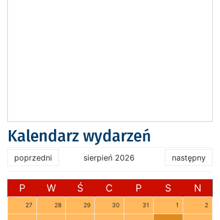
Kalendarz wydarzeń
poprzedni
sierpień 2026
następny
P
W
Ś
C
P
S
N
27
28
29
30
31
1
2