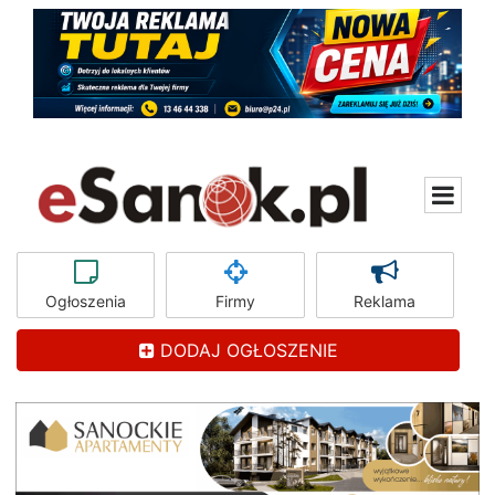
Ogłoszenia
Firmy
Reklama
DODAJ OGŁOSZENIE