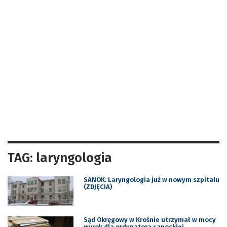
TAG: laryngologia
SANOK: Laryngologia już w nowym szpitalu
(ZDJĘCIA)
Sąd Okręgowy w Krośnie utrzymał w mocy
wyrok dla ordynatora sanockiej