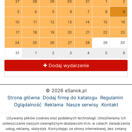
27
28
29
30
31
1
2
3
4
5
6
7
8
9
10
11
12
13
14
15
16
17
18
19
20
21
22
23
24
25
26
27
28
29
30
31
1
2
3
4
5
6
Dodaj wydarzenie
© 2026 eSanok.pl
Strona główna
Dodaj firmę do katalogu
Regulamin
Oglądalność
Reklama
Nasze serwisy
Kontakt
Używamy plików cookies oraz podobnych technologii. Umożliwiamy ich
umieszczanie naszym zewnętrznym dostawcom m.in. w celach: świadczenia
usług, reklamy, statystyk. Korzystając ze strony internetowej, bez zmiany