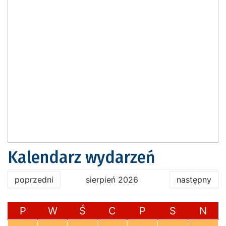
Kalendarz wydarzeń
poprzedni
sierpień 2026
następny
P
W
Ś
C
P
S
N