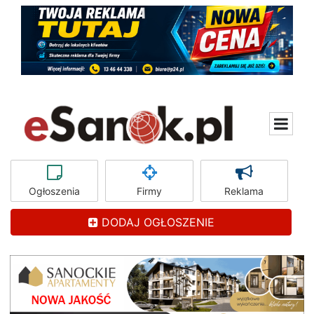
Ogłoszenia
Firmy
Reklama
DODAJ OGŁOSZENIE