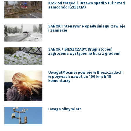
Krok od tragedii. Drzewo spadło tuż przed
samochód! (ZDJĘCIA)
SANOK: Intensywne opady śniegu, zawieje
i zamiecie
SANOK / BIESZCZADY: Drugi stopień
zagrożenia wystąpienia burz z gradem!
Uwaga! Mocniej powieje w Bieszczadach,
w porywach nawet do 100 km/h 18
komentarzy
Uwaga silny wiatr