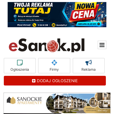
Ogłoszenia
Firmy
Reklama
DODAJ OGŁOSZENIE