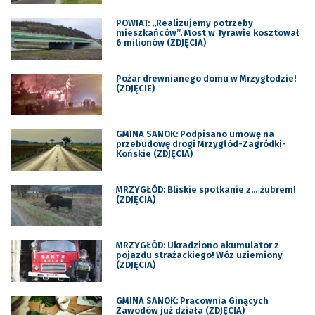
POWIAT: „Realizujemy potrzeby
mieszkańców”. Most w Tyrawie kosztował
6 milionów (ZDJĘCIA)
Pożar drewnianego domu w Mrzygłodzie!
(ZDJĘCIE)
GMINA SANOK: Podpisano umowę na
przebudowę drogi Mrzygłód-Zagródki-
Końskie (ZDJĘCIA)
MRZYGŁÓD: Bliskie spotkanie z… żubrem!
(ZDJĘCIA)
MRZYGŁÓD: Ukradziono akumulator z
pojazdu strażackiego! Wóz uziemiony
(ZDJĘCIA)
GMINA SANOK: Pracownia Ginących
Zawodów już działa (ZDJĘCIA)