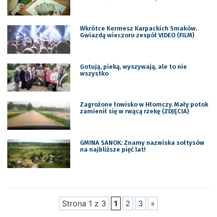
Wkrótce Kermesz Karpackich Smaków.
Gwiazdą wieczoru zespół VIDEO (FILM)
Gotują, pieką, wyszywają, ale to nie
wszystko
Zagrożone łowisko w Hłomczy. Mały potok
zamienił się w rwącą rzekę (ZDJĘCIA)
GMINA SANOK: Znamy nazwiska sołtysów
na najbliższe pięć lat!
Strona 1 z 3
1
2
3
»