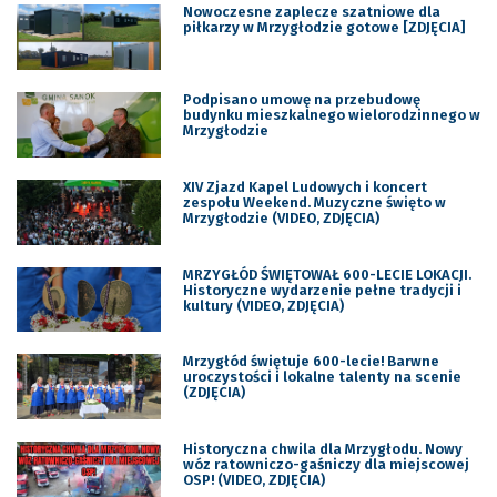
Nowoczesne zaplecze szatniowe dla
piłkarzy w Mrzygłodzie gotowe [ZDJĘCIA]
Podpisano umowę na przebudowę
budynku mieszkalnego wielorodzinnego w
Mrzygłodzie
XIV Zjazd Kapel Ludowych i koncert
zespołu Weekend. Muzyczne święto w
Mrzygłodzie (VIDEO, ZDJĘCIA)
MRZYGŁÓD ŚWIĘTOWAŁ 600-LECIE LOKACJI.
Historyczne wydarzenie pełne tradycji i
kultury (VIDEO, ZDJĘCIA)
Mrzygłód świętuje 600-lecie! Barwne
uroczystości i lokalne talenty na scenie
(ZDJĘCIA)
Historyczna chwila dla Mrzygłodu. Nowy
wóz ratowniczo-gaśniczy dla miejscowej
OSP! (VIDEO, ZDJĘCIA)