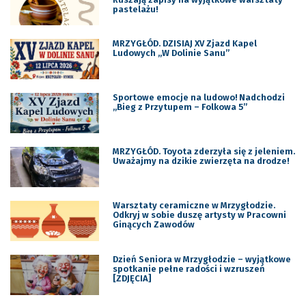
pastelażu!
MRZYGŁÓD. DZISIAJ XV Zjazd Kapel
Ludowych „W Dolinie Sanu”
Sportowe emocje na ludowo! Nadchodzi
„Bieg z Przytupem – Folkowa 5”
MRZYGŁÓD. Toyota zderzyła się z jeleniem.
Uważajmy na dzikie zwierzęta na drodze!
Warsztaty ceramiczne w Mrzygłodzie.
Odkryj w sobie duszę artysty w Pracowni
Ginących Zawodów
Dzień Seniora w Mrzygłodzie – wyjątkowe
spotkanie pełne radości i wzruszeń
[ZDJĘCIA]