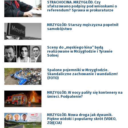
STRACHOCINA. MRZYGŁÓD. Czy
sfałszowano podpisy pod wnioskami o
referendum? Sprawa w prokuraturze
MRZYGŁÓD: Starszy mężczyzna popełnił
samobójstwo
Sceny do „męskiego kina” będą
realizowane w Mrzygłodzie i Tyrawie
Solnej
Spalone pojemniki w Mrzygłodzie.
Skandaliczne zachowanie i wandalizm!
(FOTO)
MRZYGŁÓD. W nocy paliły się kontenery na
śmieci. Podpalenie?
MRZYGŁÓD. Nowa droga jak dywanik.
Piękne widoki i popularny skrót (VIDEO,
ZDJĘCIA)