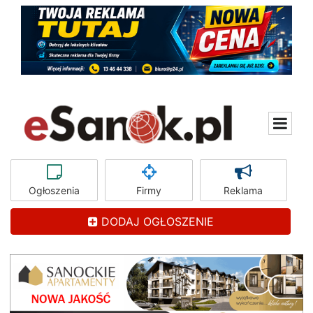
Ogłoszenia
Firmy
Reklama
DODAJ OGŁOSZENIE