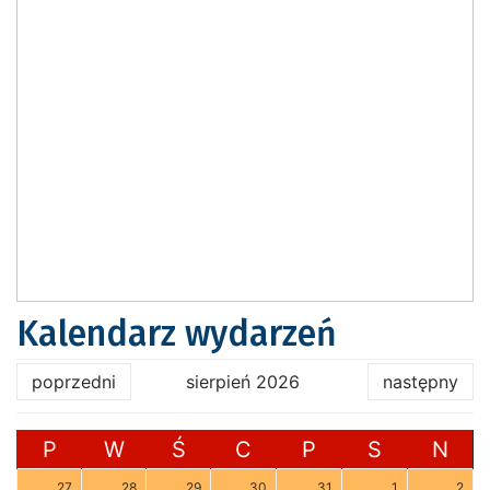
Kalendarz wydarzeń
poprzedni
sierpień 2026
następny
P
W
Ś
C
P
S
N
27
28
29
30
31
1
2