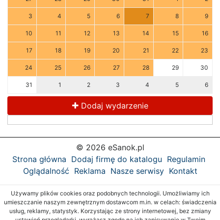
3
4
5
6
7
8
9
10
11
12
13
14
15
16
17
18
19
20
21
22
23
24
25
26
27
28
29
30
31
1
2
3
4
5
6
Dodaj wydarzenie
© 2026 eSanok.pl
Strona główna
Dodaj firmę do katalogu
Regulamin
Oglądalność
Reklama
Nasze serwisy
Kontakt
Używamy plików cookies oraz podobnych technologii. Umożliwiamy ich
umieszczanie naszym zewnętrznym dostawcom m.in. w celach: świadczenia
usług, reklamy, statystyk. Korzystając ze strony internetowej, bez zmiany
ustawień przeglądarki, wyrażasz zgodę na ich zapisywanie w Twoim