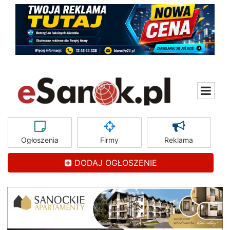
Ogłoszenia
Firmy
Reklama
DODAJ OGŁOSZENIE