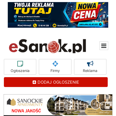
Ogłoszenia
Firmy
Reklama
DODAJ OGŁOSZENIE