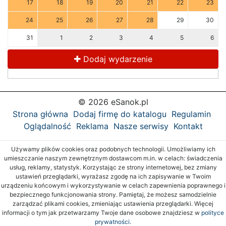
17
18
19
20
21
22
23
24
25
26
27
28
29
30
31
1
2
3
4
5
6
Dodaj wydarzenie
© 2026 eSanok.pl
Strona główna
Dodaj firmę do katalogu
Regulamin
Oglądalność
Reklama
Nasze serwisy
Kontakt
Używamy plików cookies oraz podobnych technologii. Umożliwiamy ich
umieszczanie naszym zewnętrznym dostawcom m.in. w celach: świadczenia
usług, reklamy, statystyk. Korzystając ze strony internetowej, bez zmiany
ustawień przeglądarki, wyrażasz zgodę na ich zapisywanie w Twoim
urządzeniu końcowym i wykorzystywanie w celach zapewnienia poprawnego i
bezpiecznego funkcjonowania strony. Pamiętaj, że możesz samodzielnie
zarządzać plikami cookies, zmieniając ustawienia przeglądarki. Więcej
informacji o tym jak przetwarzamy Twoje dane osobowe znajdziesz w
polityce
prywatności.