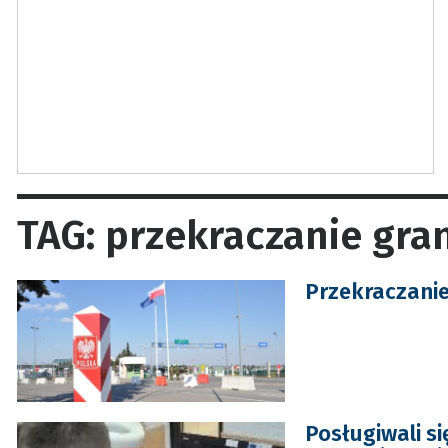
TAG: przekraczanie gra
Przekraczani
Posługiwali s