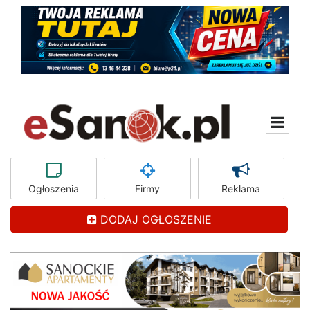
Ogłoszenia
Firmy
Reklama
DODAJ OGŁOSZENIE