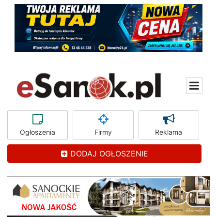
Ogłoszenia
Firmy
Reklama
DODAJ OGŁOSZENIE