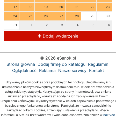
17
18
19
20
21
22
23
24
25
26
27
28
29
30
31
1
2
3
4
5
6
Dodaj wydarzenie
© 2026 eSanok.pl
Strona główna
Dodaj firmę do katalogu
Regulamin
Oglądalność
Reklama
Nasze serwisy
Kontakt
Używamy plików cookies oraz podobnych technologii. Umożliwiamy ich
umieszczanie naszym zewnętrznym dostawcom m.in. w celach: świadczenia
usług, reklamy, statystyk. Korzystając ze strony internetowej, bez zmiany
ustawień przeglądarki, wyrażasz zgodę na ich zapisywanie w Twoim
urządzeniu końcowym i wykorzystywanie w celach zapewnienia poprawnego i
bezpiecznego funkcjonowania strony. Pamiętaj, że możesz samodzielnie
zarządzać plikami cookies, zmieniając ustawienia przeglądarki. Więcej
informacji o tym jak przetwarzamy Twoje dane osobowe znajdziesz w
polityce