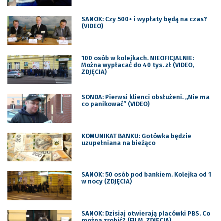
SANOK: Czy 500+ i wypłaty będą na czas?
(VIDEO)
100 osób w kolejkach. NIEOFICJALNIE:
Można wypłacać do 40 tys. zł (VIDEO,
ZDJĘCIA)
SONDA: Pierwsi klienci obsłużeni. „Nie ma
co panikować” (VIDEO)
KOMUNIKAT BANKU: Gotówka będzie
uzupełniana na bieżąco
SANOK: 50 osób pod bankiem. Kolejka od 1
w nocy (ZDJĘCIA)
SANOK: Dzisiaj otwierają placówki PBS. Co
można zrobić? (FILM, ZDJĘCIA)