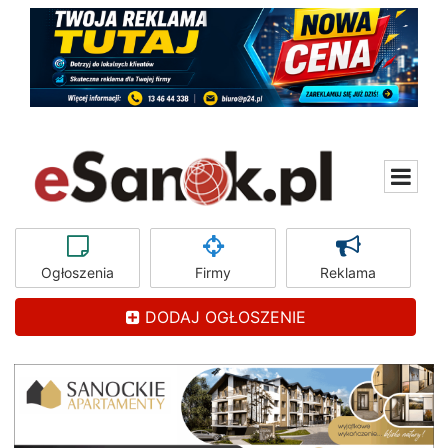
Ogłoszenia
Firmy
Reklama
DODAJ OGŁOSZENIE