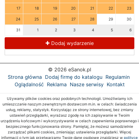
17
18
19
20
21
22
23
24
25
26
27
28
29
30
31
1
2
3
4
5
6
Dodaj wydarzenie
© 2026 eSanok.pl
Strona główna
Dodaj firmę do katalogu
Regulamin
Oglądalność
Reklama
Nasze serwisy
Kontakt
Używamy plików cookies oraz podobnych technologii. Umożliwiamy ich
umieszczanie naszym zewnętrznym dostawcom m.in. w celach: świadczenia
usług, reklamy, statystyk. Korzystając ze strony internetowej, bez zmiany
ustawień przeglądarki, wyrażasz zgodę na ich zapisywanie w Twoim
urządzeniu końcowym i wykorzystywanie w celach zapewnienia poprawnego i
bezpiecznego funkcjonowania strony. Pamiętaj, że możesz samodzielnie
zarządzać plikami cookies, zmieniając ustawienia przeglądarki. Więcej
informacji o tym jak przetwarzamy Twoje dane osobowe znajdziesz w
polityce