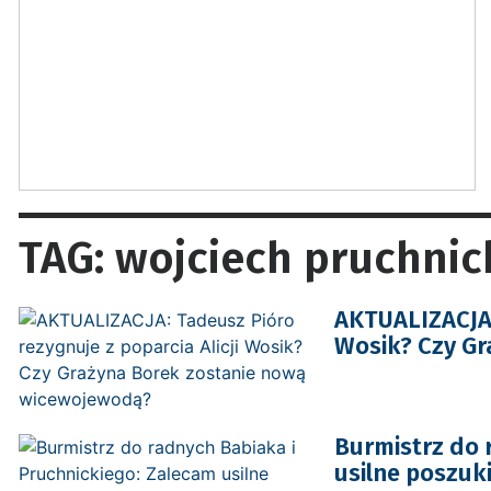
TAG: wojciech pruchnic
AKTUALIZACJA: 
Wosik? Czy G
Burmistrz do 
usilne poszuk