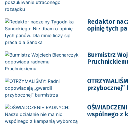
Redaktor nac
opinię tych pa
Burmistrz Wo
Pruchnickiem
OTRZYMALIŚMY
przybocznej” 
OŚWIADCZENIE
wspólnego z 